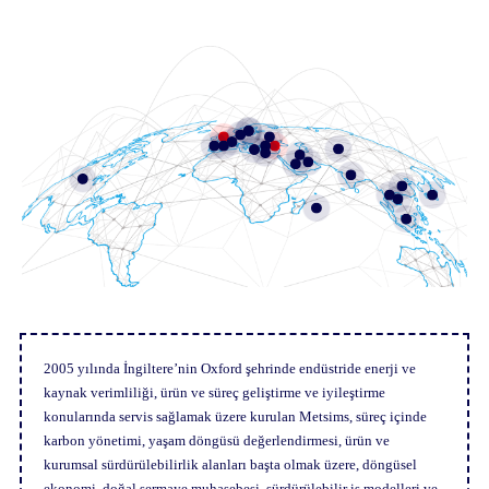
UK Merkez Ofis
Bölgesel Ofis – Türkiye
Bölgesel Ofis – İsrail
Bölgesel Ofis – Kuveyt
Bölgesel Ofis – Birleşik Arap Emirlikleri
2005 yılında İngiltere’nin Oxford şehrinde endüstride enerji ve
kaynak verimliliği, ürün ve süreç geliştirme ve iyileştirme
konularında servis sağlamak üzere kurulan Metsims, süreç içinde
karbon yönetimi, yaşam döngüsü değerlendirmesi, ürün ve
kurumsal sürdürülebilirlik alanları başta olmak üzere, döngüsel
ekonomi, doğal sermaye muhasebesi, sürdürülebilir iş modelleri ve