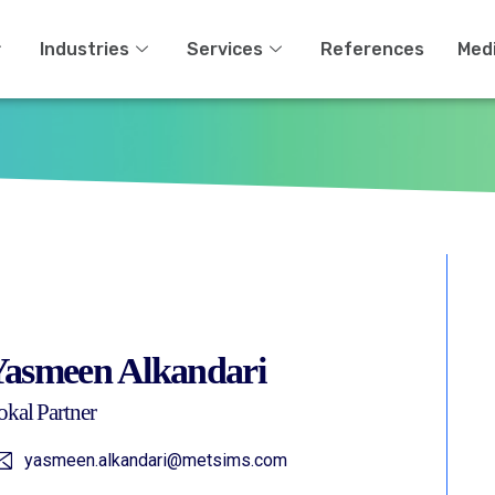
Industries
Services
References
Med
asmeen Alkandari
okal Partner
yasmeen.alkandari@metsims.com