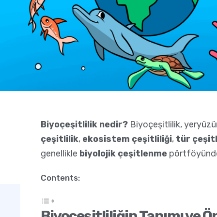
Biyoçeşitlilik nedir?
Biyoçeşitlilik, yeryüzü
çeşitlilik
,
ekosistem çeşitliliği
,
tür çeşitl
genellikle
biyolojik çeşitlenme
pörtföyünde 
Contents:
Biyoçeşitliliğin Tanımı ve 