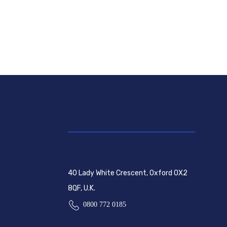
40 Lady White Crescent, Oxford OX2
8QF, U.K.
0800 772 0185