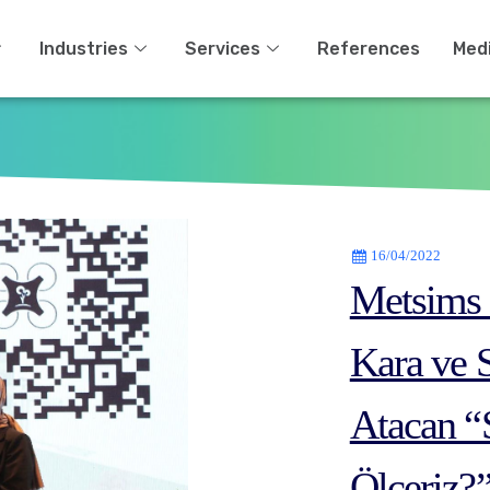
Industries
Services
References
Med
16/04/2022
Metsims 
Kara ve 
Atacan “S
Ölçeriz?”