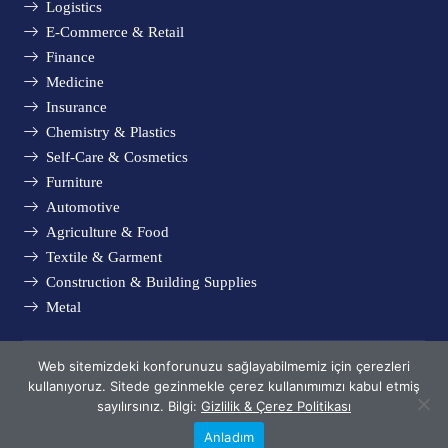
Logistics
E-Commerce & Retail
Finance
Medicine
Insurance
Chemistry & Plastics
Self-Care & Cosmetics
Furniture
Automotive
Agriculture & Food
Textile & Garment
Construction & Building Supplies
Metal
Web sitemizdeki konforunuzu sağlayabilmemiz için çerezleri
© Metsims 2005 - 2024. All rights reserved.
kullanıyoruz. Sitede gezinmekle çerez kullanımımızı kabul etmiş
Privacy & Cookie Policy
sayılırsınız. Bilgi:
Gizlilik & Çerez Politikası
Anladım
Phone
Whatsapp