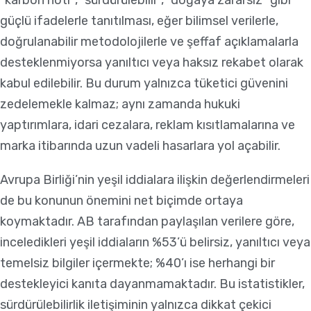
“karbon nötr”, “sürdürülebilir”, “doğaya zararsız” gibi
güçlü ifadelerle tanıtılması, eğer bilimsel verilerle,
doğrulanabilir metodolojilerle ve şeffaf açıklamalarla
desteklenmiyorsa yanıltıcı veya haksız rekabet olarak
kabul edilebilir. Bu durum yalnızca tüketici güvenini
zedelemekle kalmaz; aynı zamanda hukuki
yaptırımlara, idari cezalara, reklam kısıtlamalarına ve
marka itibarında uzun vadeli hasarlara yol açabilir.
Avrupa Birliği’nin yeşil iddialara ilişkin değerlendirmeleri
de bu konunun önemini net biçimde ortaya
koymaktadır. AB tarafından paylaşılan verilere göre,
inceledikleri yeşil iddiaların %53’ü belirsiz, yanıltıcı veya
temelsiz bilgiler içermekte; %40’ı ise herhangi bir
destekleyici kanıta dayanmamaktadır. Bu istatistikler,
sürdürülebilirlik iletişiminin yalnızca dikkat çekici