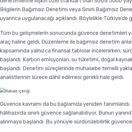
denetimlerine ilişkin özel standart olan SGDS 5000 yayı
Bilgilerin Bağımsız Denetimi veya Sınırlı Bağımsız Den
uyarınca uygulanacağı açıklandı. Böylelikle Türkiye’de 
Tüm bu gelişmelerin sonucunda güvence denetimleri yalnı
araç haline geldi. Düzenleme ile bağımsız denetim anlayı
kapsamında yalnızca finansal tablolar incelenirken, sü
başlandı. Karbon emisyonları, su tüketimi, doğal kaynak
başlandı. Denetim süreçlerinde muhasebe temelli yaklaşı
analistlerinin sürece dâhil edilmesi gerekli hale geldi.
Güvence kavramı da bu bağlamda yeniden tanımlandı. Kl
hâlihazırda sınırlı güvence sağlanabiliyor. Bunun yanında
alınmaya başlandı. Bu yönüyle sürdürülebilirlik güvence