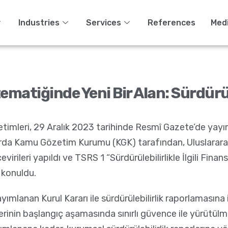
Industries
Services
References
Med
ematiğinde Yeni Bir Alan: Sürdürü
etimleri, 29 Aralık 2023 tarihinde Resmî Gazete’de yayım
ararda Kamu Gözetim Kurumu (KGK) tarafından, Uluslararas
ileri yapıldı ve TSRS 1 “Sürdürülebilirlikle İlgili Finans
e konuldu.
lanan Kurul Kararı ile sürdürülebilirlik raporlamasına il
erinin başlangıç aşamasında sınırlı güvence ile yürütülme