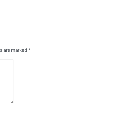
ds are marked
*