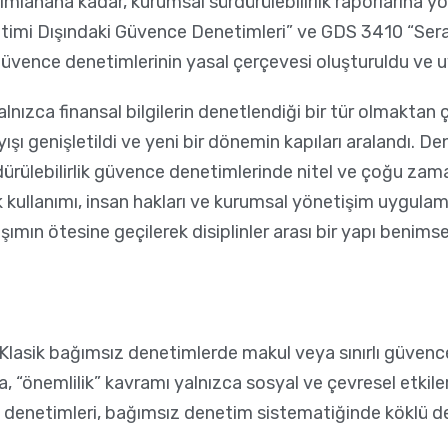
mlanana kadar, kurumsal sürdürülebilirlik raporlarına y
etimi Dışındaki Güvence Denetimleri” ve GDS 3410 “Sera
güvence denetimlerinin yasal çerçevesi oluşturuldu ve u
zca finansal bilgilerin denetlendiği bir tür olmaktan çı
şı genişletildi ve yeni bir dönemin kapıları aralandı. De
rdürülebilirlik güvence denetimlerinde nitel ve çoğu za
 kullanımı, insan hakları ve kurumsal yönetişim uygulama
mın ötesine geçilerek disiplinler arası bir yapı benimse
asik bağımsız denetimlerde makul veya sınırlı güvence 
, “önemlilik” kavramı yalnızca sosyal ve çevresel etkiler
 denetimleri, bağımsız denetim sistematiğinde köklü deği