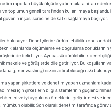
tim raporları büyük ölçüde yatırımcılara hitap ederken, 
arı ve toplumun geneli tarafından kullanılmaya başlandı. 
l güvenin inşası sürecine de katkı sağlamaya başlıyor.
ler bulunuyor. Denetçilerin sürdürülebilirlik konusundaki
teknik alanlarda ölçümleme ve doğrulama zorluklarının yaş
erinde belirtiliyor. Ayrıca, sürdürülebilirlik denetçiliği 
makale ve görüşlerde dile getiriliyor. Bu koşulların var
ana (greenwashing) riskini artırabileceği riski bulunuyo
a yapan şirketlere ve denetim yapan uzmanlara kadar çeş
abilmesi için şirketlerin bilgi sistemlerinin güçlendirilm
hberleri ve iyi uygulama örneklerini geliştirmesi ve inc
lması mümkün olabilir. Son olarak denetim tarafında görev 