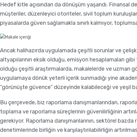
Hedef kitle açısından da dönüşüm yaşandı. Finansal dene
müşteriler, düzenleyici otoriteler, sivil toplum kuruluşl
piyasalarda güven sağlamakla sınırlı kalmıyor, toplumsa
Ancak halihazırda uygulamada çeşitli sorunlar ve çelişki
altyapılarının eksik olduğu, emisyon hesaplamaları gibi 
olduğu çeşitli araştırmalarda, makalelerde ve uzman görüşl
uygulamaya dönük yeterli içerik sunmadığı yine akademik 
“görünüşte güvence” düzeyinde kalabileceği ve yeşil bad
Bu çerçevede, biz raporlama danışmanlarından, raporlam
toplama ve raporlama süreçlerinin güvenilirliğinin artırıl
gerekiyor. Raporlama danışmanlarının, sektörel bazda re
denetimlerinde birliğin ve karşılaştırılabilirliğin artırı